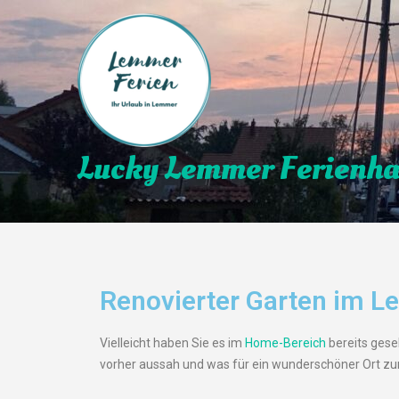
Lucky Lemmer
Ferienh
Renovierter Garten im 
Vielleicht haben Sie es im
Home-Bereich
bereits gese
vorher aussah und was für ein wunderschöner Ort zur